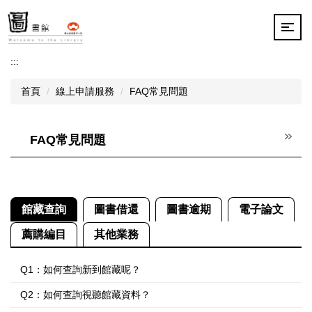
跳
到
主
要
:::
內
容
首頁
線上申請服務
FAQ常見問題
區
FAQ常見問題
館藏查詢
圖書借還
圖書逾期
電子論文
薦購編目
其他業務
Q1：如何查詢新到館藏呢？
Q2：如何查詢視聽館藏資料？