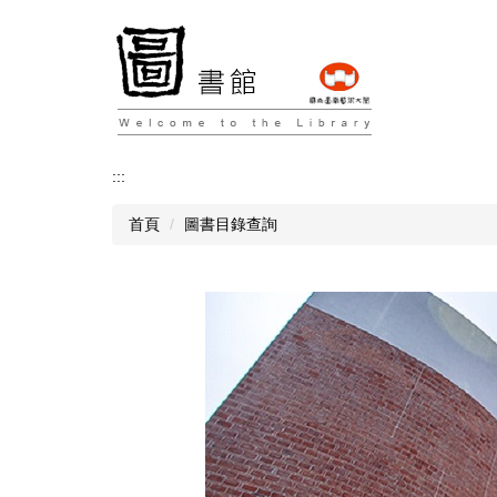
跳
到
主
要
內
容
區
:::
首頁
圖書目錄查詢