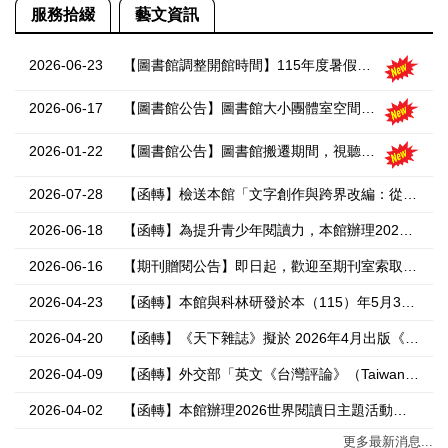
服務拾綴
藝文資訊
2026-06-23
【圖書館調整開館時間】115年度暑假期間，115年6月29日(一)至115年9月6日(日)圖書館調整開館服務時間。
2026-06-17
【圖書館公告】圖書館大小團體室空間，115學年度第1學期暫停開放。
2026-01-22
【圖書館公告】圖書館搬遷期間，視聽資料開放調閱申請。
2026-07-28
【函轉】檢送本館「文字創作與跨界改編：從《花甲男孩》、《我的媽媽欠栽培》到《阿祖的日子紙》」講座活動海報，請協助公告並鼓勵民眾踴躍參與,請查照。國家圖書館函文。
2026-06-18
【函轉】為提升青少年閱讀力，本館辦理2026青少年閱讀推廣活動，歡迎16至25歲青少年報名參加,請查照。
2026-06-16
【期刊贈閱公告】即日起，歡迎至期刊室索取報廢期刊，不限本數、報廢期刊離室，請洽期刊室工作人員進行登記與消磁。
2026-04-23
【函轉】本館與科林研發於本（115）年5月30日至7月25日期間，共同主辦2026年夏季閱讀系列講座，請協助公告活動訊息並轉知貴管所屬踴躍參加，請查照。
2026-04-20
【函轉】《天下雜誌》擬於 2026年4月出版《天下雜誌》教育特 刊-「AI 偷不走的學習力」，特提供專案優惠，提供貴校借鏡全球高教 AI 跨域教學範本，加速貴校課程創新與產學接軌，請查照
2026-04-09
【函轉】外交部「英文《台灣評論》（Taiwan Review）」及「西文《台灣今日》（Taiwán Hoy）」雙月刊網站及電子報將停刊事，詳如說明，請查照。教育部函文
2026-04-02
【函轉】本館辦理2026世界閱讀日主題活動「我的經典繪本由我展演」行動故事盒創作活動，敬邀貴單位共同響應及協助宣傳，並鼓勵貴管所屬踴躍參與，請查照。,國家圖書館函文
更多最新消息...