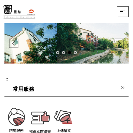
跳
到
主
要
內
容
區
:::
常用服務